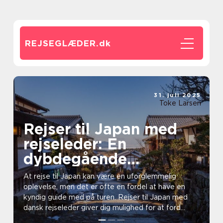
REJSEGLÆDER.
dk
31. juli 2025
Toke Larsen
Rejser til Japan med
rejseleder: En
dybdegående
kulturoplevelse
At rejse til Japan kan være en uforglemmelig
oplevelse, men det er ofte en fordel at have en
kyndig guide med på turen. Rejser til Japan med
dansk rejseleder giver dig mulighed for at ford...