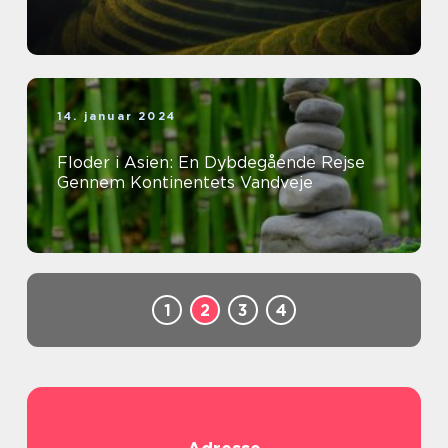
14. januar 2024
Floder i Asien: En Dybdegående Rejse
Gennem Kontinentets Vandveje
1
2
3
4