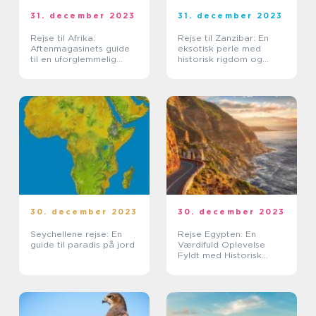
31. december 2023
31. december 2023
Rejse til Afrika:
Rejse til Zanzibar: En
Aftenmagasinets guide
eksotisk perle med
til en uforglemmelig
historisk rigdom og
oplevelse
eventyrlystne
muligheder
30. december 2023
30. december 2023
Seychellene rejse: En
Rejse Egypten: En
guide til paradis på jord
Værdifuld Oplevelse
Fyldt med Historisk
Rigdom og Eventyr