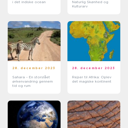
i det indiske ocean
Naturlig Skønhed og
Kulturarv
28. december 2023
28. december 2023
Sahara – En storslået
Rejser til Afrika: Oplev
ørkenvandring gennem
det magiske kontinent
tid og rum