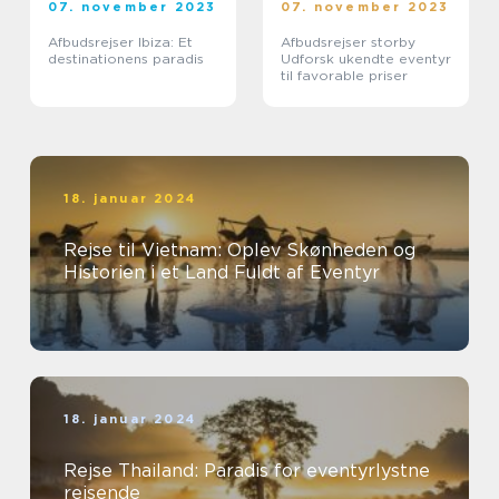
07. november 2023
07. november 2023
Afbudsrejser Ibiza: Et
Afbudsrejser storby
destinationens paradis
Udforsk ukendte eventyr
til favorable priser
18. januar 2024
Rejse til Vietnam: Oplev Skønheden og
Historien i et Land Fuldt af Eventyr
18. januar 2024
Rejse Thailand: Paradis for eventyrlystne
rejsende