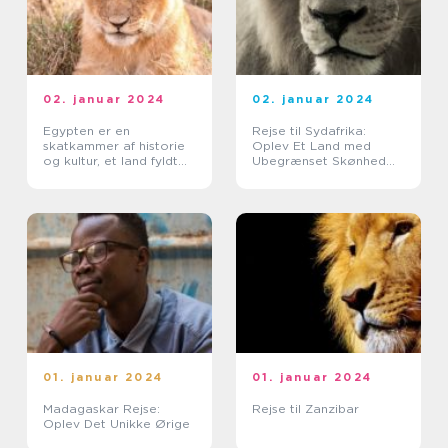
02. januar 2024
02. januar 2024
Egypten er en
Rejse til Sydafrika:
skatkammer af historie
Oplev Et Land med
og kultur, et land fyldt
Ubegrænset Skønhed
med fascinerende
og Rig Kultur
monumenter og
enestående landskaber
01. januar 2024
01. januar 2024
Madagaskar Rejse:
Rejse til Zanzibar
Oplev Det Unikke Ørige