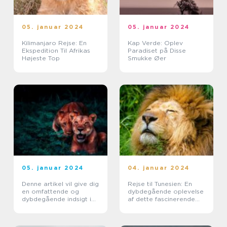
05. januar 2024
05. januar 2024
Kilimanjaro Rejse: En
Kap Verde: Oplev
Ekspedition Til Afrikas
Paradiset på Disse
Højeste Top
Smukke Øer
05. januar 2024
04. januar 2024
Denne artikel vil give dig
Rejse til Tunesien: En
en omfattende og
dybdegående oplevelse
dybdegående indsigt i
af dette fascinerende
at rejse til Sydafrika
land