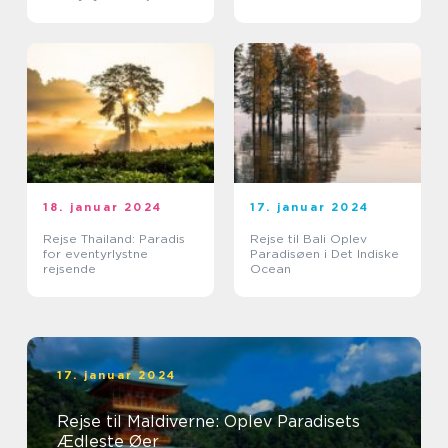
Eventyr
18. januar 2024
17. januar 2024
Rejse Thailand: Paradis
Rejse til Bali Oplev
for eventyrlystne
Paradisøen i Det Indiske
rejsende
Ocean
17. januar 2024
Rejse til Maldiverne: Oplev Paradisets
Ædleste Øer