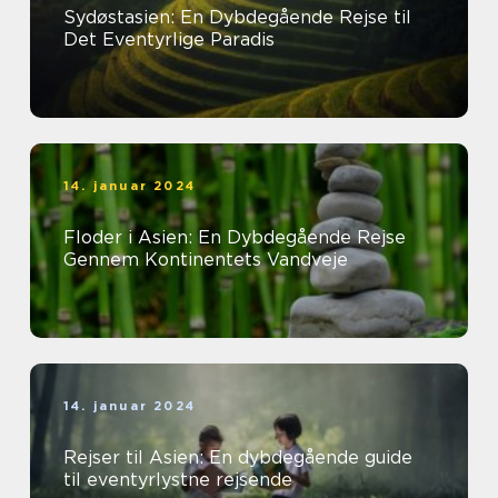
Sydøstasien: En Dybdegående Rejse til
Det Eventyrlige Paradis
14. januar 2024
Floder i Asien: En Dybdegående Rejse
Gennem Kontinentets Vandveje
14. januar 2024
Rejser til Asien: En dybdegående guide
til eventyrlystne rejsende