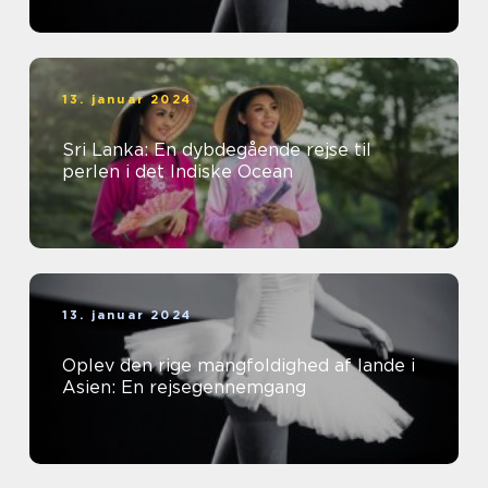
13. januar 2024
Sri Lanka: En dybdegående rejse til
perlen i det Indiske Ocean
13. januar 2024
Oplev den rige mangfoldighed af lande i
Asien: En rejsegennemgang