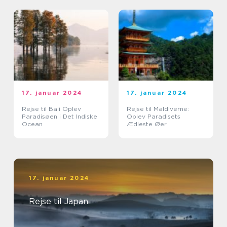
17. januar 2024
17. januar 2024
Rejse til Bali Oplev
Rejse til Maldiverne:
Paradisøen i Det Indiske
Oplev Paradisets
Ocean
Ædleste Øer
17. januar 2024
Rejse til Japan