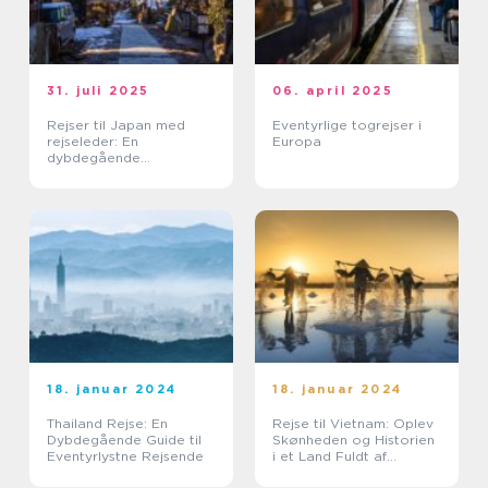
31. juli 2025
06. april 2025
Rejser til Japan med
Eventyrlige togrejser i
rejseleder: En
Europa
dybdegående
kulturoplevelse
18. januar 2024
18. januar 2024
Thailand Rejse: En
Rejse til Vietnam: Oplev
Dybdegående Guide til
Skønheden og Historien
Eventyrlystne Rejsende
i et Land Fuldt af
Eventyr