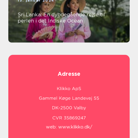
13. januar 2024
Sri Lanka: En dybdegående rejse til
perlen i det Indiske Ocean
Adresse
web:
www.klikko.dk/