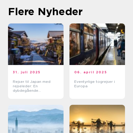
Flere Nyheder
31. juli 2025
06. april 2025
Rejser til Japan med
Eventyrlige togrejser i
rejseleder: En
Europa
dybdegående
kulturoplevelse