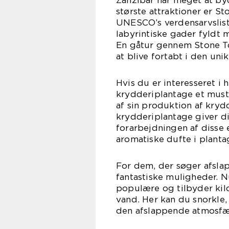
Zanzibar har meget at byd
største attraktioner er S
UNESCO’s verdensarvslis
labyrintiske gader fyldt
En gåtur gennem Stone Tow
at blive fortabt i den un
Hvis du er interesseret i h
krydderiplantage et must
af sin produktion af krydd
krydderiplantage giver d
forarbejdningen af disse
aromatiske dufte i planta
For dem, der søger afsla
fantastiske muligheder. 
populære og tilbyder kil
vand. Her kan du snorkle,
den afslappende atmosfæ