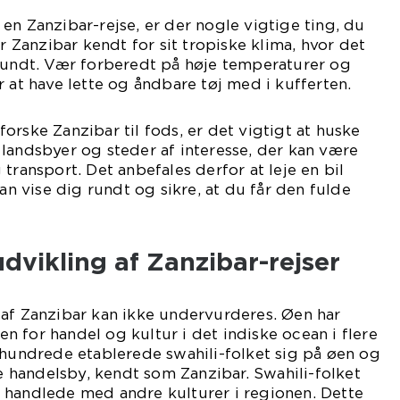
en Zanzibar-rejse, er der nogle vigtige ting, du
er Zanzibar kendt for sit tropiske klima, hvor det
 rundt. Vær forberedt på høje temperaturer og
r at have lette og åndbare tøj med i kufferten.
orske Zanzibar til fods, er det vigtigt at huske
landsbyer og steder af interesse, der kan være
transport. Det anbefales derfor at leje en bil
kan vise dig rundt og sikre, at du får den fulde
udvikling af Zanzibar-rejser
 af Zanzibar kan ikke undervurderes. Øen har
den for handel og kultur i det indiske ocean i flere
rhundrede etablerede swahili-folket sig på øen og
handelsby, kendt som Zanzibar. Swahili-folket
 handlede med andre kulturer i regionen. Dette