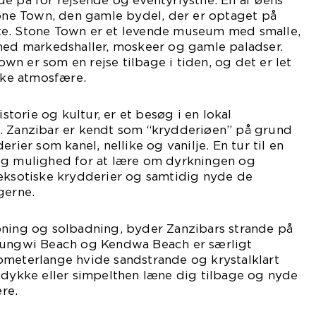
e på for rejsende og eventyrlystne. En af øens
tone Town, den gamle bydel, der er optaget på
te. Stone Town er et levende museum med smalle,
 med markedshaller, moskeer og gamle paladser.
n er som en rejse tilbage i tiden, og det er let
ikke atmosfære.
istorie og kultur, er et besøg i en lokal
. Zanzibar er kendt som “krydderiøen” på grund
erier som kanel, nellike og vanilje. En tur til en
ig mulighed for at lære om dyrkningen og
 eksotiske krydderier og samtidig nyde de
gerne.
pning og solbadning, byder Zanzibars strande på
Nungwi Beach og Kendwa Beach er særligt
ometerlange hvide sandstrande og krystalklart
 dykke eller simpelthen læne dig tilbage og nyde
re.