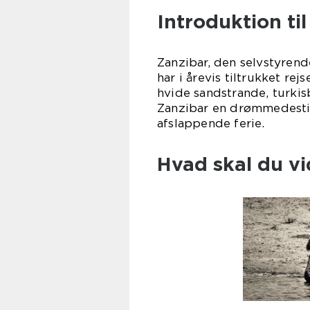
Introduktion ti
Zanzibar, den selvstyrende
har i årevis tiltrukket re
hvide sandstrande, turkisb
Zanzibar en drømmedestin
afslappende ferie.
Hvad skal du vi