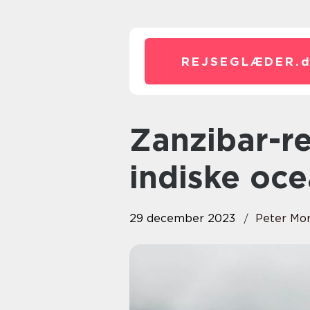
REJSEGLÆDER.
Zanzibar-rejse: En perle i det
indiske oc
29 december 2023
Peter Mo