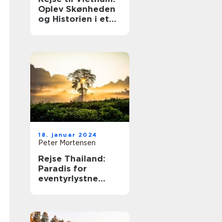
Oplev Skønheden
og Historien i et
Land Fuldt af
Eventyr
18. januar 2024
Peter Mortensen
Rejse Thailand:
Paradis for
eventyrlystne
rejsende