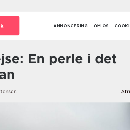
dk
ANNONCERING
OM OS
COOKI
ean
rtensen
Afr