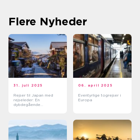
Flere Nyheder
31. juli 2025
06. april 2025
Rejser til Japan med
Eventyrlige togrejser i
rejseleder: En
Europa
dybdegående
kulturoplevelse