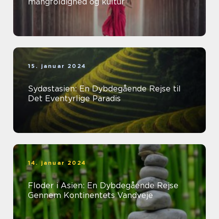
mangfoldighed og kultur
15. januar 2024
Sydøstasien: En Dybdegående Rejse til
Det Eventyrlige Paradis
14. januar 2024
Floder i Asien: En Dybdegående Rejse
Gennem Kontinentets Vandveje