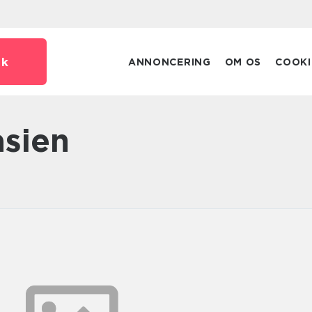
dk
ANNONCERING
OM OS
COOKI
asien