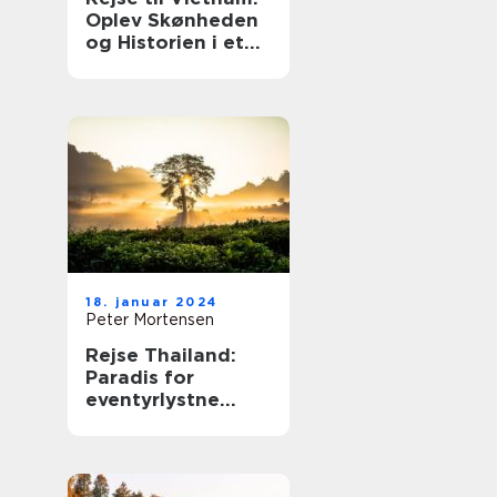
Oplev Skønheden
og Historien i et
Land Fuldt af
Eventyr
18. januar 2024
Peter Mortensen
Rejse Thailand:
Paradis for
eventyrlystne
rejsende