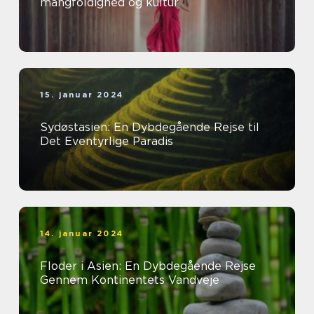
mangfoldighed og kultur
15. januar 2024
Sydøstasien: En Dybdegående Rejse til
Det Eventyrlige Paradis
14. januar 2024
Floder i Asien: En Dybdegående Rejse
Gennem Kontinentets Vandveje