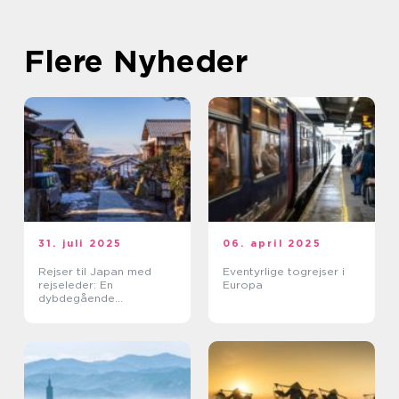
Flere Nyheder
31. juli 2025
06. april 2025
Rejser til Japan med
Eventyrlige togrejser i
rejseleder: En
Europa
dybdegående
kulturoplevelse