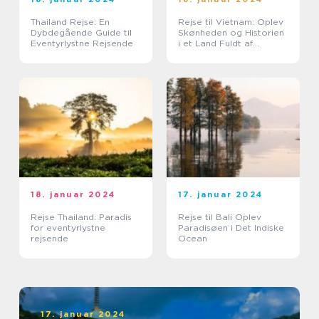
Thailand Rejse: En
Rejse til Vietnam: Oplev
Dybdegående Guide til
Skønheden og Historien
Eventyrlystne Rejsende
i et Land Fuldt af
Eventyr
18. januar 2024
17. januar 2024
Rejse Thailand: Paradis
Rejse til Bali Oplev
for eventyrlystne
Paradisøen i Det Indiske
rejsende
Ocean
17. januar 2024