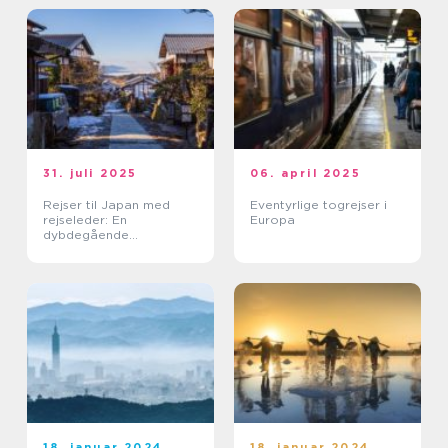
31. juli 2025
06. april 2025
Rejser til Japan med
Eventyrlige togrejser i
rejseleder: En
Europa
dybdegående
kulturoplevelse
18. januar 2024
18. januar 2024