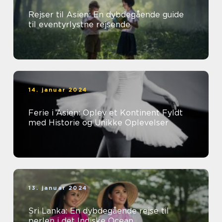
Rejser til Asien: En dybdegående guide
til eventyrlystne rejsende
14. januar 2024
Ferie i Asien: Oplev et Kontinent Fyldt
med Historie og Unikke Oplevelser
13. januar 2024
Sri Lanka: En dybdegående rejse til
perlen i det Indiske Ocean