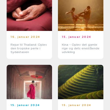
16. januar 2024
15. januar 2024
Rejse til Thailand: Oplev
Kina – Oplev det gamle
den tropiske perle i
rige og dets enestående
Sydøstasien
udvikling
15. januar 2024
15. januar 2024