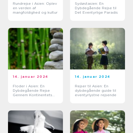
Rundrejse i Asien: Oplev
Sydøstasien: En
en verden af
Dybdegående Rejse til
mangfoldighed og kultur
Det Eventyrlige Paradis
14. januar 2024
14. januar 2024
Floder i Asien: En
Rejser til Asien: En
Dybdegående Rejse
dybdegående guide til
Gennem Kontinentets
eventyrlystne rejsende
Vandveje