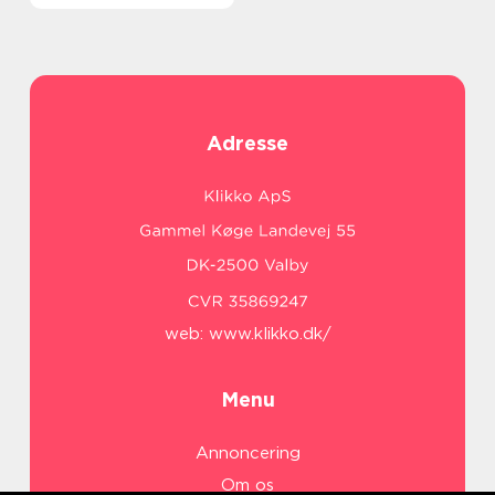
Adresse
web:
www.klikko.dk/
Menu
Annoncering
Om os