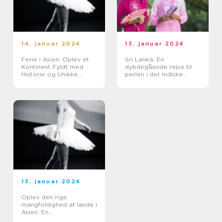
14. januar 2024
13. januar 2024
Ferie i Asien: Oplev et
Sri Lanka: En
Kontinent Fyldt med
dybdegående rejse til
Historie og Unikke
perlen i det Indiske
Oplevelser
Ocean
13. januar 2024
Oplev den rige
mangfoldighed af lande i
Asien: En
rejsegennemgang