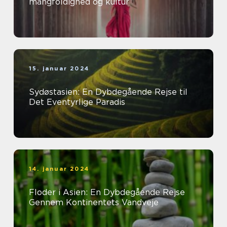
mangfoldighed og kultur
15. januar 2024
Sydøstasien: En Dybdegående Rejse til
Det Eventyrlige Paradis
14. januar 2024
Floder i Asien: En Dybdegående Rejse
Gennem Kontinentets Vandveje