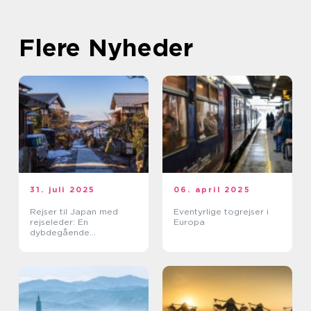
Flere Nyheder
31. juli 2025
06. april 2025
Rejser til Japan med
Eventyrlige togrejser i
rejseleder: En
Europa
dybdegående
kulturoplevelse