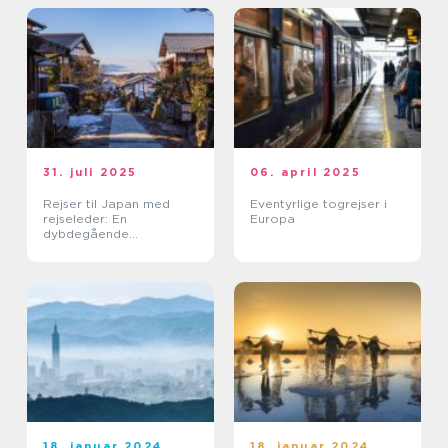
31. juli 2025
06. april 2025
Rejser til Japan med
Eventyrlige togrejser i
rejseleder: En
Europa
dybdegående
kulturoplevelse
18. januar 2024
18. januar 2024