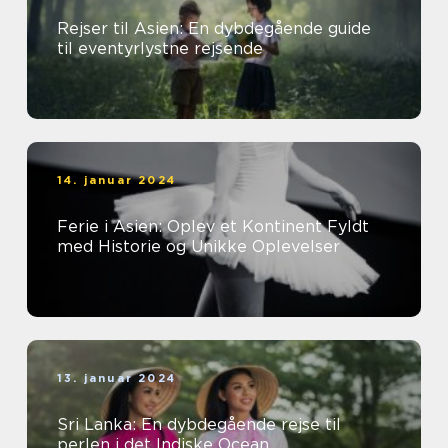
Rejser til Asien: En dybdegående guide
til eventyrlystne rejsende
14. januar 2024
Ferie i Asien: Oplev et Kontinent Fyldt
med Historie og Unikke Oplevelser
13. januar 2024
Sri Lanka: En dybdegående rejse til
perlen i det Indiske Ocean