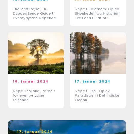
Thailand Rejse: En
Rejse til Vietnam: Oplev
Dybdegående Guide til
Skønheden og Historien
Eventyrlystne Rejsende
i et Land Fuldt af
Eventyr
18. januar 2024
17. januar 2024
Rejse Thailand: Paradis
Rejse til Bali Oplev
for eventyrlystne
Paradisøen i Det Indiske
rejsende
Ocean
17. januar 2024