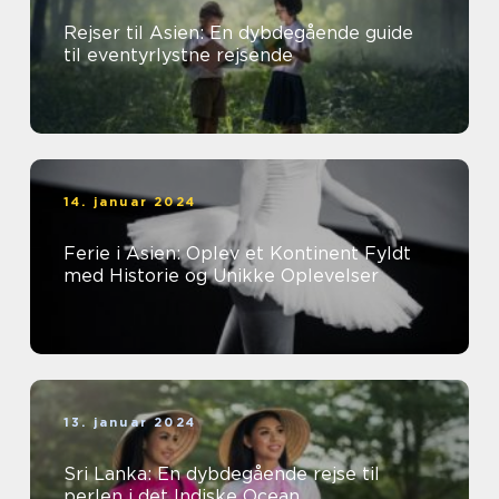
Rejser til Asien: En dybdegående guide
til eventyrlystne rejsende
14. januar 2024
Ferie i Asien: Oplev et Kontinent Fyldt
med Historie og Unikke Oplevelser
13. januar 2024
Sri Lanka: En dybdegående rejse til
perlen i det Indiske Ocean