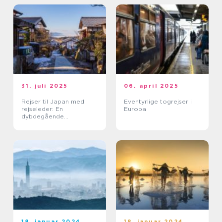
31. juli 2025
06. april 2025
Rejser til Japan med
Eventyrlige togrejser i
rejseleder: En
Europa
dybdegående
kulturoplevelse
18. januar 2024
18. januar 2024