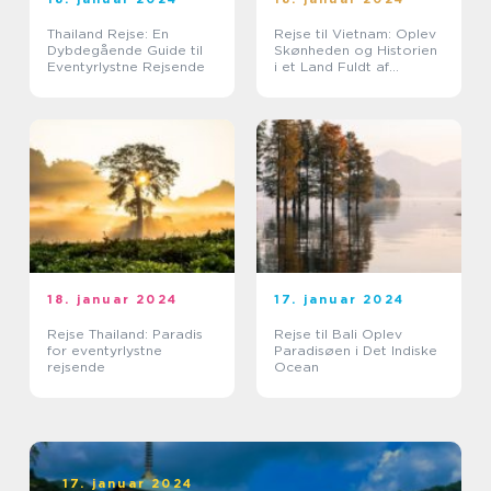
Thailand Rejse: En
Rejse til Vietnam: Oplev
Dybdegående Guide til
Skønheden og Historien
Eventyrlystne Rejsende
i et Land Fuldt af
Eventyr
18. januar 2024
17. januar 2024
Rejse Thailand: Paradis
Rejse til Bali Oplev
for eventyrlystne
Paradisøen i Det Indiske
rejsende
Ocean
17. januar 2024