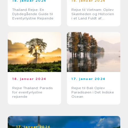
18. januar 2024
18. januar 2024
Thailand Rejse: En
Rejse til Vietnam: Oplev
Dybdegående Guide til
Skønheden og Historien
Eventyrlystne Rejsende
i et Land Fuldt af
Eventyr
18. januar 2024
17. januar 2024
Rejse Thailand: Paradis
Rejse til Bali Oplev
for eventyrlystne
Paradisøen i Det Indiske
rejsende
Ocean
17. januar 2024