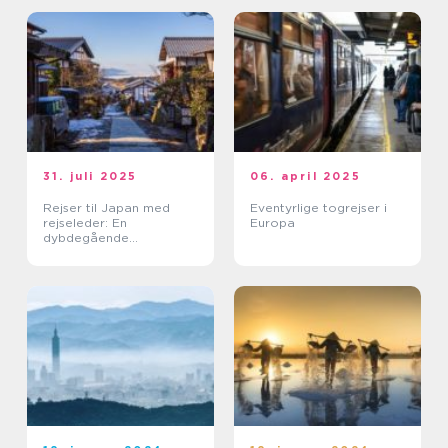
31. juli 2025
06. april 2025
Rejser til Japan med
Eventyrlige togrejser i
rejseleder: En
Europa
dybdegående
kulturoplevelse