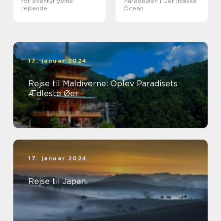
for eventyrlystne
Paradisøen i Det Indiske
rejsende
Ocean
17. januar 2024
Rejse til Maldiverne: Oplev Paradisets
Ædleste Øer
17. januar 2024
Rejse til Japan