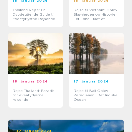
18. januar 2024
18. januar 2024
Thailand Rejse: En
Rejse til Vietnam: Oplev
Dybdegående Guide til
Skønheden og Historien
Eventyrlystne Rejsende
i et Land Fuldt af
Eventyr
18. januar 2024
17. januar 2024
Rejse Thailand: Paradis
Rejse til Bali Oplev
for eventyrlystne
Paradisøen i Det Indiske
rejsende
Ocean
17. januar 2024