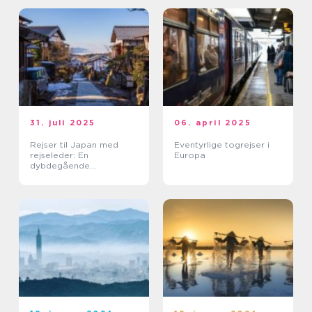
31. juli 2025
06. april 2025
Rejser til Japan med
Eventyrlige togrejser i
rejseleder: En
Europa
dybdegående
kulturoplevelse