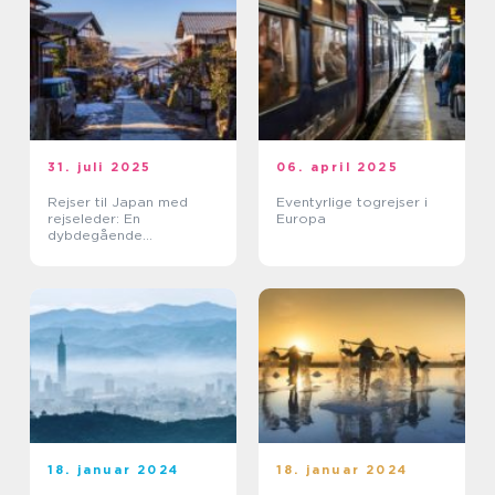
31. juli 2025
06. april 2025
Rejser til Japan med
Eventyrlige togrejser i
rejseleder: En
Europa
dybdegående
kulturoplevelse
18. januar 2024
18. januar 2024