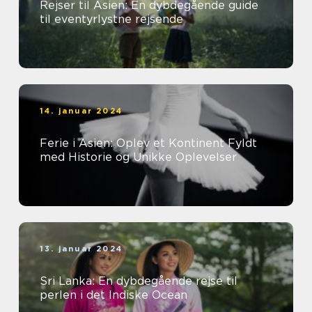
Rejser til Asien: En dybdegående guide
til eventyrlystne rejsende
14. januar 2024
Ferie i Asien: Oplev et Kontinent Fyldt
med Historie og Unikke Oplevelser
13. januar 2024
Sri Lanka: En dybdegående rejse til
perlen i det Indiske Ocean