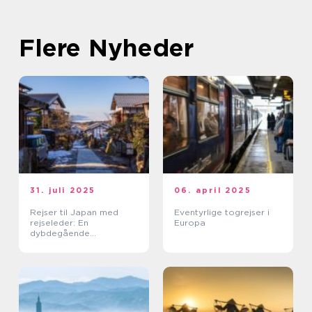
Flere Nyheder
31. juli 2025
06. april 2025
Rejser til Japan med
Eventyrlige togrejser i
rejseleder: En
Europa
dybdegående
kulturoplevelse