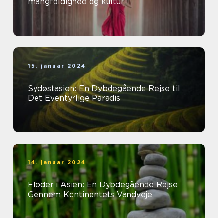
mangfoldighed og kultur
15. januar 2024
Sydøstasien: En Dybdegående Rejse til
Det Eventyrlige Paradis
14. januar 2024
Floder i Asien: En Dybdegående Rejse
Gennem Kontinentets Vandveje