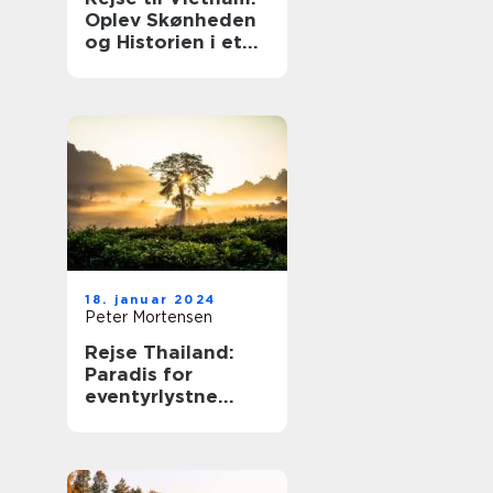
Oplev Skønheden
og Historien i et
Land Fuldt af
Eventyr
18. januar 2024
Peter Mortensen
Rejse Thailand:
Paradis for
eventyrlystne
rejsende