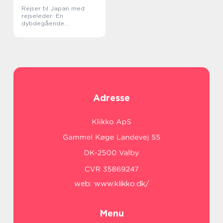
Rejser til Japan med
rejseleder: En
dybdegående
kulturoplevelse
Adresse
web:
www.klikko.dk/
Menu