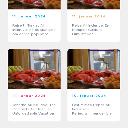
11. januar 2024
11. januar 2024
Rejse til Tyrkiet All
Rejse All Inclusive: En
Inclusive: Alt du skal vide
Komplet Guide til
om denne populære
Luksusferien
ferieoplevelse
11. januar 2024
10. januar 2024
Tenerife All Inclusive: The
Last Minute Rejser All
Complete Guide to an
Inclusive –
Unforgettable Vacation
Feriedrømmen der blev
til virkelighed