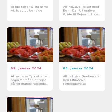
Billige rejser all inclusive
All Inclusive Rejser med
Alt hvad du bør vide
Børn: Den Ultimative
Guide til Rejser til Hele
Familien
09. januar 2024
08. januar 2024
All inclusive Tyrkiet er en
All inclusive Grækenland:
populær måde at rejse
Den Ultimative
på for mange rejsende
Ferieoplevelse
og eventyrlystne