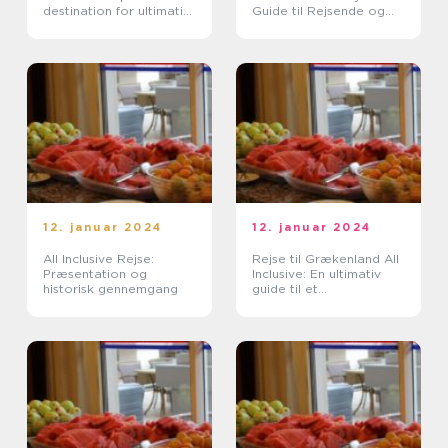
destination for ultimativ
Guide til Rejsende og
afslapning og luksus
Eventyrlystne
12. januar 2024
12. januar 2024
All Inclusive Rejse:
Rejse til Grækenland All
Præsentation og
Inclusive: En ultimativ
historisk gennemgang
guide til et
uforglemmeligt eventyr